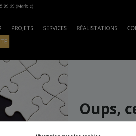
5 89 69 (Marloie)
R
PROJETS
SERVICES
RÉALISTATIONS
CO
ITE
Oups, c