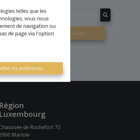
logies telles que les
chnologies, vous nous
rtement de navigation ou
re
À Louer
bas de page via l'option
difier les préférences
Région
Luxembourg
Chaussée de Rochefort 73
6900 Marloie