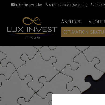
info@luxinvest.be
0477 49 43 25 (Belgrade)
0478 7
À VENDRE
À LOUE
ESTIMATION GRATU