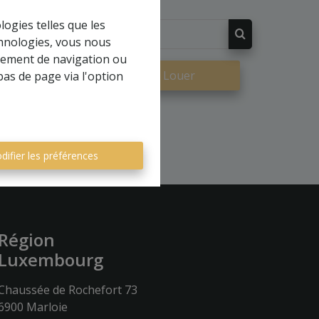
logies telles que les
chnologies, vous nous
rtement de navigation ou
re
À Louer
bas de page via l'option
difier les préférences
Région
Luxembourg
Chaussée de Rochefort 73
6900 Marloie