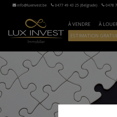
info@luxinvest.be
0477 49 43 25 (Belgrade)
0478 7
À VENDRE
À LOUE
ESTIMATION GRATU