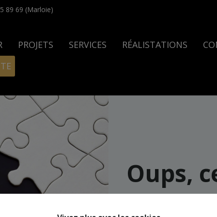
5 89 69 (Marloie)
R
PROJETS
SERVICES
RÉALISTATIONS
CO
ITE
Oups, c