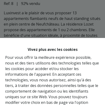
Ref:
8
|
92% vendu
Luxinvest a le plaisir de vous proposer 13
appartements flambants neufs de haut standing situés
en plein centre de Neufchâteau. La résidence Lozet
propose des appartements de 1 ou 2 chambres. Elle
bénéficie d'une situation idéale, à proximité de toutes
les commodités : gare, arrêts de bus, commerces,
écoles, pharmacies, et services essentiels. AVANTAGE
Vivez plus avec les cookies
exceptionnel : un taux de TVA réduit à 6% au lieu de
Pour vous offrir la meilleure expérience possible,
21% ! Les appartements offrent tout le confort
nous et des tiers utilisons des technologies telles que
moderne : excellente isolation acoustique et thermique,
les cookies pour accéder et/ou stocker les
matériaux de haute qualité, très bon PEB, double
informations de l'appareil. En acceptant ces
vitrage, espaces de vie fonctionnels et lumineux,
technologies, vous nous autorisez, ainsi qu'à des
parkings, local vélo et local poubelles communs, caves,
tiers, à traiter des données personnelles telles que le
panneaux photovoltaïques, borne de recharge sur les
comportement de navigation ou les identifiants
parkings privés, ... Les plus : ascenseur, terrasse/
uniques sur ce site Web. Vous pouvez toujours
balcon, cuisine équipée, espace de vie lumineux !
modifier votre choix en bas de page via l'option
Remarque : possibilité de personnaliser la cuisine selon