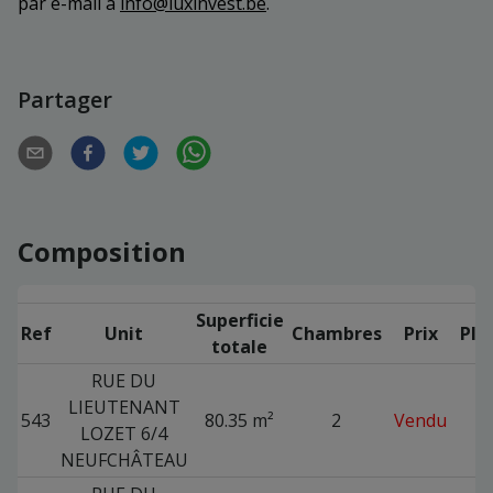
par e-mail à
info@luxinvest.be
.
Partager
Composition
Superficie
Ref
Unit
Chambres
Prix
Pla
totale
RUE DU
LIEUTENANT
543
80.35 m²
2
Vendu
LOZET 6/4
NEUFCHÂTEAU