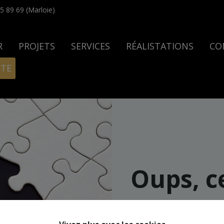
5 89 69 (Marloie)
R
PROJETS
SERVICES
RÉALISTATIONS
CO
ITE
Oups, c