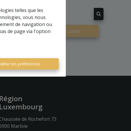
logies telles que les
chnologies, vous nous
rtement de navigation ou
re
À Louer
bas de page via l'option
difier les préférences
Région
Luxembourg
Chaussée de Rochefort 73
6900 Marloie