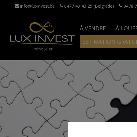
info@luxinvest.be
0477 49 43 25 (Belgrade)
0478 7
À VENDRE
À LOUE
ESTIMATION GRATU