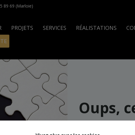
5 89 69 (Marloie)
R
PROJETS
SERVICES
RÉALISTATIONS
CO
ITE
Oups, c