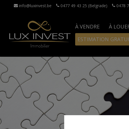
info@luxinvest.be
0477 49 43 25 (Belgrade)
0478 7
À VENDRE
À LOUE
ESTIMATION GRATU