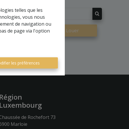
logies telles que les
chnologies, vous nous
rtement de navigation ou
re
À Louer
bas de page via l'option
difier les préférences
Région
Luxembourg
Chaussée de Rochefort 73
6900 Marloie