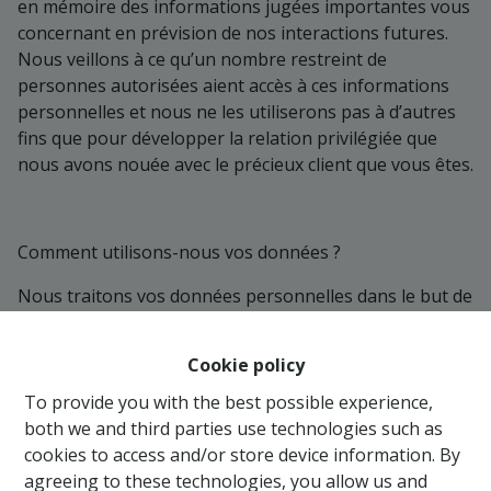
en mémoire des informations jugées importantes vous
concernant en prévision de nos interactions futures.
Nous veillons à ce qu’un nombre restreint de
personnes autorisées aient accès à ces informations
personnelles et nous ne les utiliserons pas à d’autres
fins que pour développer la relation privilégiée que
nous avons nouée avec le précieux client que vous êtes.
Comment utilisons-nous vos données ?
Nous traitons vos données personnelles dans le but de
vous permettre d’être tenus au courant de nos
nouveautés, de nos conseils.
Cookie policy
Au moyen d’une newsletter une fois par mois.
To provide you with the best possible experience,
Au moyen d’un sms afin de confirmer nos
both we and third parties use technologies such as
rendez-vous.
cookies to access and/or store device information. By
Lorsque vous êtes inscrits sur notre
agreeing to these technologies, you allow us and