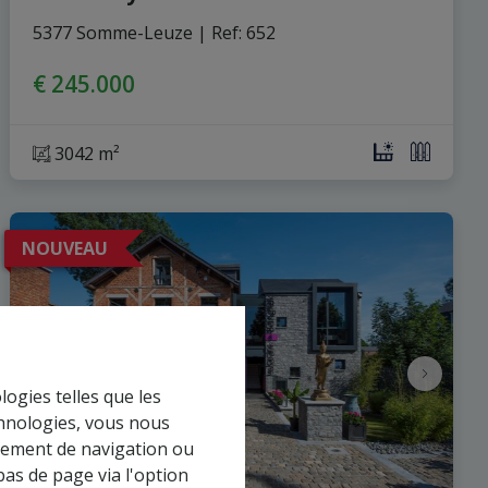
5377 Somme-Leuze
|
Ref
: 
652
€ 245.000
3042 m²
NOUVEAU
logies telles que les
chnologies, vous nous
rtement de navigation ou
bas de page via l'option