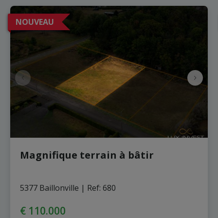
NOUVEAU
Magnifique terrain à bâtir
5377 Baillonville
|
Ref
: 
680
€ 110.000