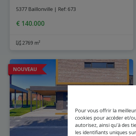
5377 Baillonville
|
Ref
: 
673
€ 140.000
2769 m²
NOUVEAU
Pour vous offrir la meilleu
cookies pour accéder et/ou
autorisez, ainsi qu'à des 
les identifiants uniques su