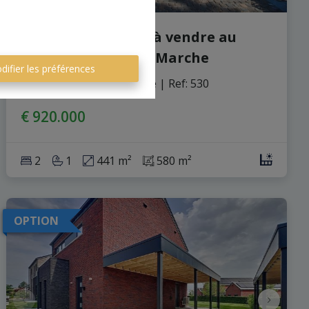
Bien Exceptionnel à vendre au
cœur du Centre de Marche
difier les préférences
6900 Marche-En-Famenne
|
Ref
: 
530
€ 920.000
2
1
441 m²
580 m²
OPTION