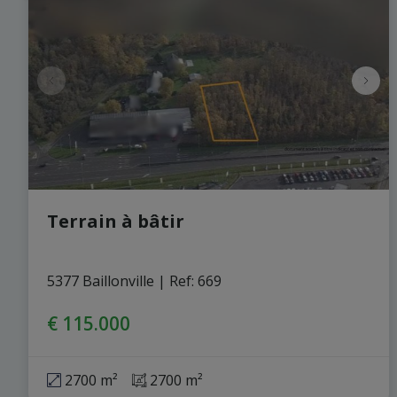
Terrain à bâtir
5377 Baillonville
|
Ref
: 
669
€ 115.000
2700 m²
2700 m²