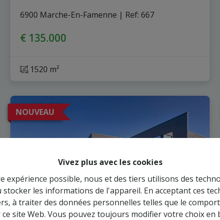
6900 Marche-En-Famenne
|
Ref
: 
667
€ 135.000
1520 m²
NOUVEAU
Vivez plus avec les cookies
re expérience possible, nous et des tiers utilisons des techno
 stocker les informations de l'appareil. En acceptant ces te
tiers, à traiter des données personnelles telles que le compo
r ce site Web. Vous pouvez toujours modifier votre choix en 