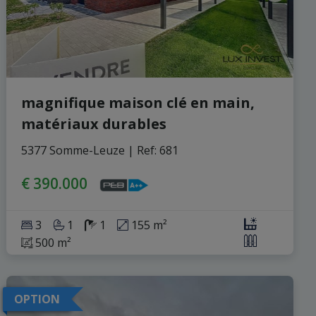
magnifique maison clé en main,
matériaux durables
5377 Somme-Leuze
|
Ref
: 
681
€ 390.000
3
1
1
155 m²
500 m²
OPTION