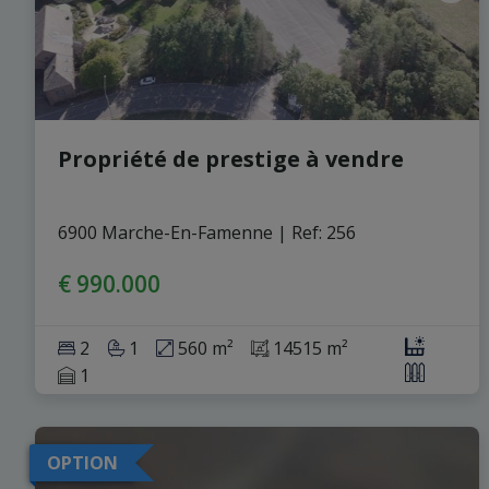
Propriété de prestige à vendre
6900 Marche-En-Famenne
|
Ref
: 
256
€ 990.000
2
1
560 m²
14515 m²
1
OPTION