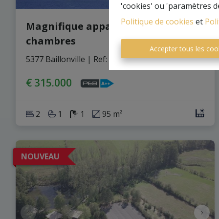
'cookies' ou 'paramètres d
Politique de cookies
et
Poli
Magnifique appartement 2
chambres
Accepter tous les coo
5377 Baillonville
|
Ref
: 
646
€ 315.000
2
1
1
95 m²
NOUVEAU