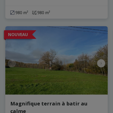
980 m²
980 m²
NOUVEAU
Magnifique terrain à batir au
calme