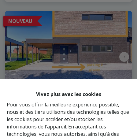
NOUVEAU
Vivez plus avec les cookies
Pour vous offrir la meilleure expérience possible,
Magnifique appartement 2 chambres
nous et des tiers utilisons des technologies telles que
les cookies pour accéder et/ou stocker les
Rue du Centre 29 2, 5377 Baillonville
|
Ref
: 
646
informations de l'appareil. En acceptant ces
technologies, vous nous autorisez, ainsi qu'à des