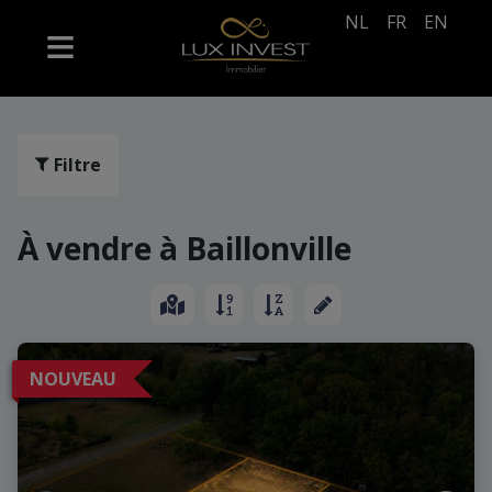
NL
FR
EN
Filtre
À vendre à Baillonville
NOUVEAU