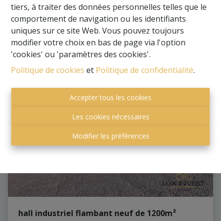
€ 315.000
tiers, à traiter des données personnelles telles que le
comportement de navigation ou les identifiants
uniques sur ce site Web. Vous pouvez toujours
2
1
1
95 m²
2
modifier votre choix en bas de page via l'option
'cookies' ou 'paramètres des cookies'.
Politique de cookies
et
Politique de confidentialité
.
NOUVEAU
Accepter tous les cookies
Les cookies nécessaires
Modifier les préférences
hall industriel flambant neuf de 1200m²