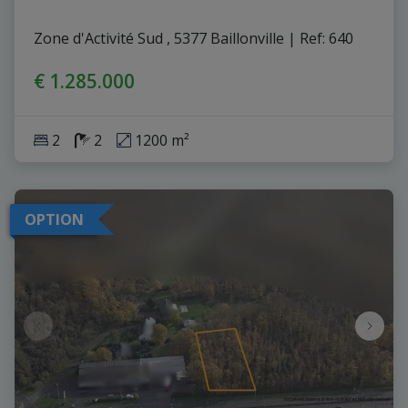
Zone d'Activité Sud , 5377 Baillonville
|
Ref
: 
640
€ 1.285.000
2
2
1200 m²
OPTION