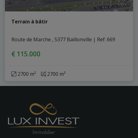
Terrain à bâtir
Route de Marche , 5377 Baillonville
|
Ref
: 
669
€ 115.000
2700 m²
2700 m²