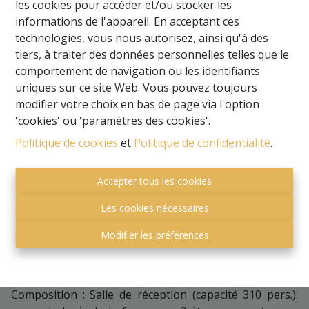
les cookies pour accéder et/ou stocker les
informations de l'appareil. En acceptant ces
Actuellement, le bien est exploité en salle de
technologies, vous nous autorisez, ainsi qu'à des
mariages et fêtes. Nombreuses possibilités
tiers, à traiter des données personnelles telles que le
d’affectations : transformation en plusieurs
comportement de navigation ou les identifiants
logements, magasin concept store, restaurant ?
uniques sur ce site Web. Vous pouvez toujours
Les idées et possibilités sont assez nombreuses, il y
modifier votre choix en bas de page via l'option
a une réelle demande dans la région et les
'cookies' ou 'paramètres des cookies'.
personnes répondent plus que présent.
Politique de cookies
et
Politique de confidentialité
.
Magnifique propriété de 1ha 45a 15ca (possibilité
d’agrandissement), le tout dans une nature boisée et
Accepter tous les cookies
luxuriante. Vous serez littéralement charmé par cette
Les cookies nécessaires
magnifique ferme transformée avec goût et dans les
règles de l’art ! Ne tardez pas à venir découvrir ce cadre
Modifier les préférences
enchanteur… grand parking, jardin arboré, étang avec
terrasse en bois sur pilotis, pleine de jeux enfant,
espace très intéressant.
Composition : Salle de réception (capacité 310 pers.):