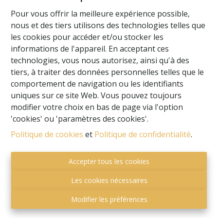
Pour vous offrir la meilleure expérience possible,
nous et des tiers utilisons des technologies telles que
les cookies pour accéder et/ou stocker les
informations de l'appareil. En acceptant ces
technologies, vous nous autorisez, ainsi qu'à des
tiers, à traiter des données personnelles telles que le
comportement de navigation ou les identifiants
uniques sur ce site Web. Vous pouvez toujours
modifier votre choix en bas de page via l'option
'cookies' ou 'paramètres des cookies'.
Politique de cookies
et
Politique de confidentialité
.
Autorité de surveillance:
Accepter tous les cookies
Institut professionnel des courtiers immobiliers,
Luxemburgstraat 16B 1000 Bruxelles. Sous réserve
Les cookies nécessaires
de
des devoirs de l'agent immobilier
.
Modifier les préférences
Privacy statement
-
Disclaimer