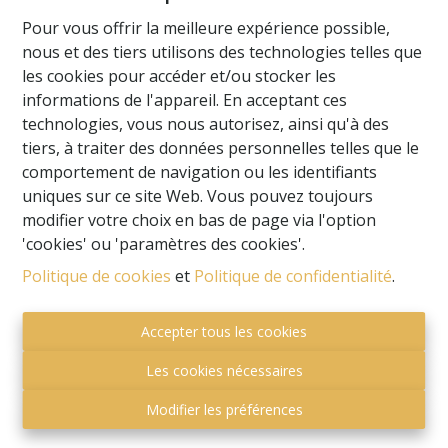
Pour vous offrir la meilleure expérience possible,
nous et des tiers utilisons des technologies telles que
les cookies pour accéder et/ou stocker les
informations de l'appareil. En acceptant ces
technologies, vous nous autorisez, ainsi qu'à des
tiers, à traiter des données personnelles telles que le
comportement de navigation ou les identifiants
uniques sur ce site Web. Vous pouvez toujours
modifier votre choix en bas de page via l'option
'cookies' ou 'paramètres des cookies'.
Politique de cookies
et
Politique de confidentialité
.
Autorité de surveillance:
Accepter tous les cookies
Institut professionnel des courtiers immobiliers,
Luxemburgstraat 16B 1000 Bruxelles. Sous réserve
Les cookies nécessaires
de
des devoirs de l'agent immobilier
.
Modifier les préférences
Privacy statement
-
Disclaimer