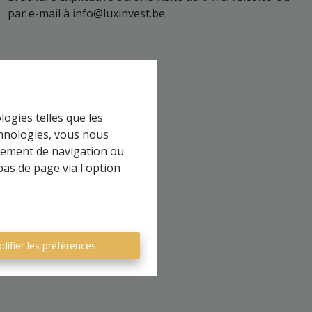
par e-mail à info@luxinvest.be.
logies telles que les
chnologies, vous nous
rtement de navigation ou
bas de page via l'option
difier les préférences