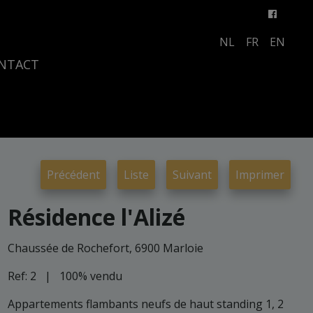
NL
FR
EN
NTACT
Précédent
Liste
Suivant
Imprimer
Résidence l'Alizé
Chaussée de Rochefort, 6900 Marloie
Ref:
2
|
100% vendu
Appartements flambants neufs de haut standing 1, 2