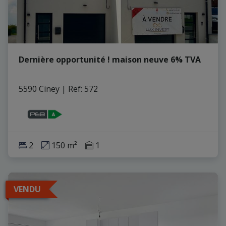
Dernière opportunité ! maison neuve 6% TVA
5590 Ciney
|
Ref
: 
572
2
150 m²
1
VENDU