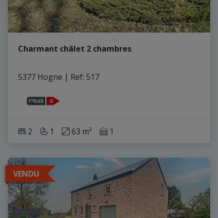
Charmant châlet 2 chambres
5377 Hogne
|
Ref
: 
517
2
1
63 m²
1
VENDU