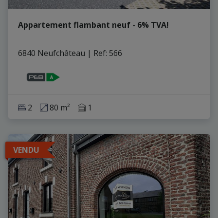
Appartement flambant neuf - 6% TVA!
6840 Neufchâteau
|
Ref
: 
566
2
80 m²
1
VENDU