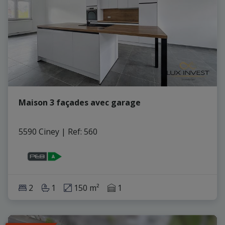
Maison 3 façades avec garage
5590 Ciney
|
Ref
: 
560
2
1
150 m²
1