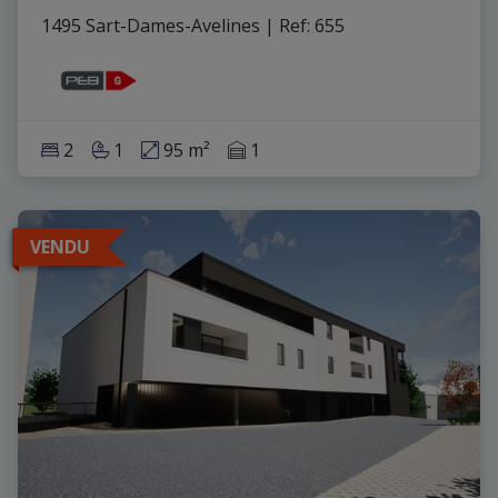
1495 Sart-Dames-Avelines
|
Ref
: 
655
2
1
95 m²
1
VENDU