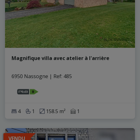
Magnifique villa avec atelier à l'arrière
6950 Nassogne
|
Ref
: 
485
4
1
158.5 m²
1
VENDU