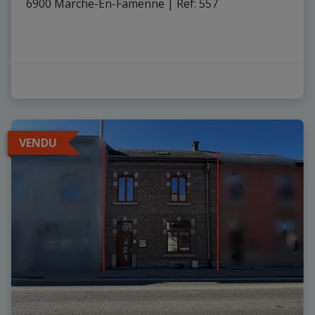
6900 Marche-En-Famenne
|
Ref
: 
557
VENDU