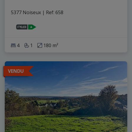
5377 Noiseux
|
Ref
: 
658
4
1
180 m²
VENDU