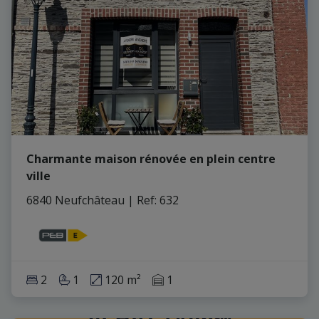
Charmante maison rénovée en plein centre
ville
6840 Neufchâteau
|
Ref
: 
632
2
1
120 m²
1