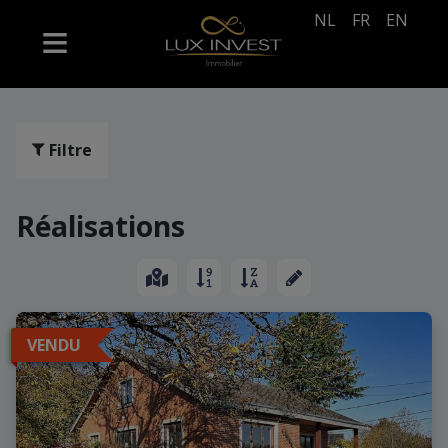
NL
FR
EN
Filtre
Réalisations
VENDU