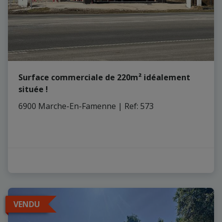
Surface commerciale de 220m² idéalement
située !
6900 Marche-En-Famenne
|
Ref
: 
573
VENDU