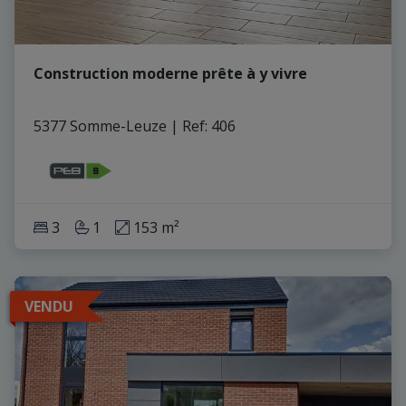
Construction moderne prête à y vivre
5377 Somme-Leuze
|
Ref
: 
406
3
1
153 m²
VENDU