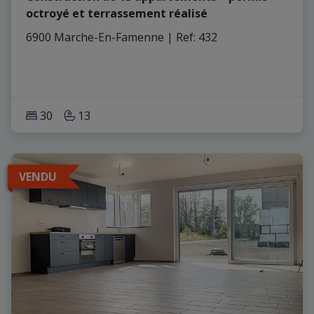
octroyé et terrassement réalisé
6900 Marche-En-Famenne
|
Ref
: 
432
30
13
VENDU