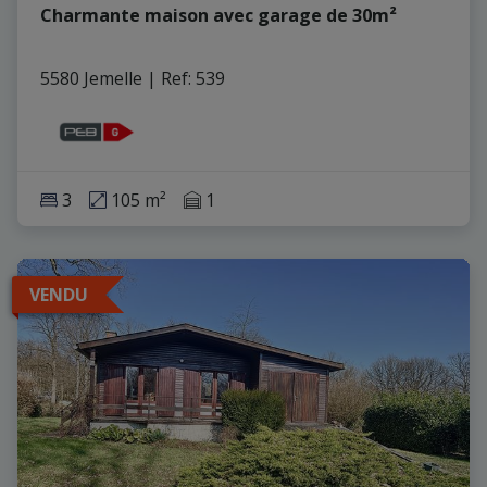
Charmante maison avec garage de 30m²
5580 Jemelle
|
Ref
: 
539
3
105 m²
1
VENDU