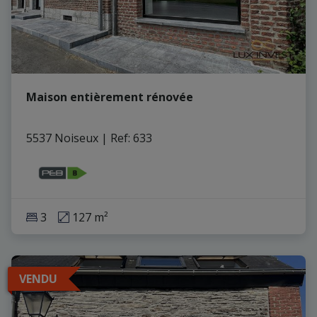
Maison entièrement rénovée
5537 Noiseux
|
Ref
: 
633
3
127 m²
VENDU