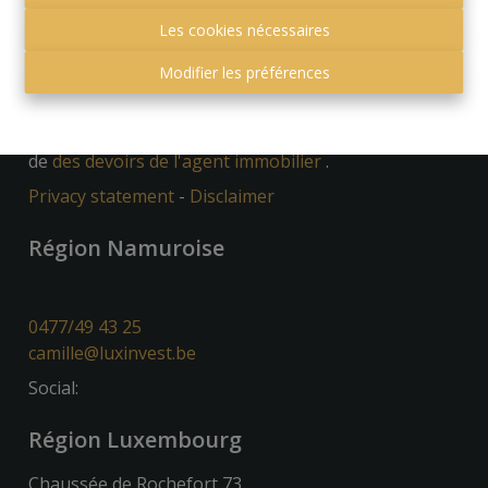
Les cookies nécessaires
Modifier les préférences
Autorité de surveillance:
Institut professionnel des courtiers immobiliers,
Luxemburgstraat 16B 1000 Bruxelles. Sous réserve
de
des devoirs de l'agent immobilier
.
Privacy statement
-
Disclaimer
Région Namuroise
0477/49 43 25
camille@luxinvest.be
Social:
Région Luxembourg
Chaussée de Rochefort 73