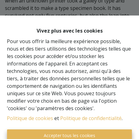
when an unknown printer took a galley of type and
scrambled it to make a type specimen book. It has
survived not only five centuries, but also the leap into
electronic typesetting, remaining essentially
unchanged. It was popularised in the 1960s with the
Vivez plus avec les cookies
release of Letraset sheets containing Lorem Ipsum
Pour vous offrir la meilleure expérience possible,
passages, and more recently with desktop publishing
nous et des tiers utilisons des technologies telles que
software like Aldus PageMaker including versions of
les cookies pour accéder et/ou stocker les
Lorem Ipsum.
informations de l'appareil. En acceptant ces
technologies, vous nous autorisez, ainsi qu'à des
tiers, à traiter des données personnelles telles que le
comportement de navigation ou les identifiants
uniques sur ce site Web. Vous pouvez toujours
modifier votre choix en bas de page via l'option
'cookies' ou 'paramètres des cookies'.
Politique de cookies
et
Politique de confidentialité
.
Accepter tous les cookies