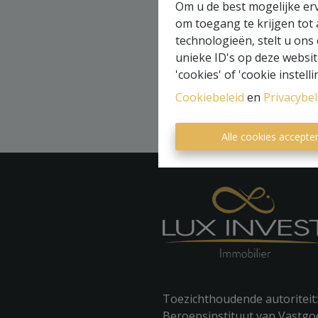
T
Om u de best mogelijke erv
om toegang te krijgen tot
technologieën, stelt u ons
unieke ID's op deze websit
'cookies' of 'cookie instelli
Cookiebeleid
en
Privacybel
Alle cookies accepte
Toezichthoudende autoriteit
Beroepsinstituut van Vastg