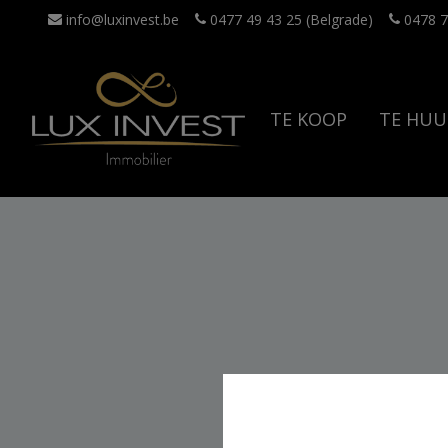
info@luxinvest.be
0477 49 43 25 (Belgrade)
0478 7
TE KOOP
TE HUU