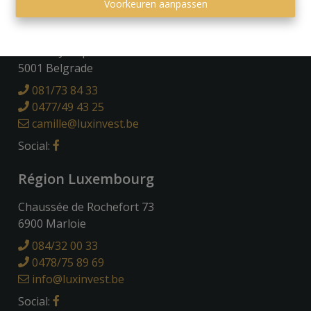
Voorkeuren aanpassen
Région Namuroise
Avenue Joseph Abras 113
5001 Belgrade
081/73 84 33
0477/49 43 25
camille@luxinvest.be
Social:
Région Luxembourg
Chaussée de Rochefort 73
6900 Marloie
084/32 00 33
0478/75 89 69
info@luxinvest.be
Social: