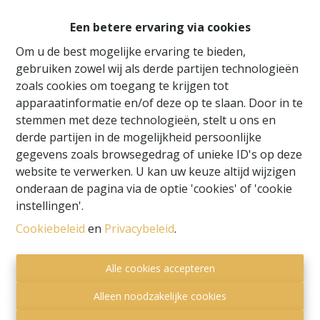
Een betere ervaring via cookies
Om u de best mogelijke ervaring te bieden,
gebruiken zowel wij als derde partijen technologieën
zoals cookies om toegang te krijgen tot
apparaatinformatie en/of deze op te slaan. Door in te
stemmen met deze technologieën, stelt u ons en
derde partijen in de mogelijkheid persoonlijke
gegevens zoals browsegedrag of unieke ID's op deze
website te verwerken. U kan uw keuze altijd wijzigen
onderaan de pagina via de optie 'cookies' of 'cookie
instellingen'.
Toezichthoudende autoriteit:
Cookiebeleid
en
Privacybeleid
.
Beroepsinstituut van Vastgoedmakelaars,
Luxemburgstraat 16 B te 1000 Brussel.
Alle cookies accepteren
Onderworpen aan de
deontologische code van het
BIV
.
Alleen noodzakelijke cookies
Privacy statement
-
Disclaimer