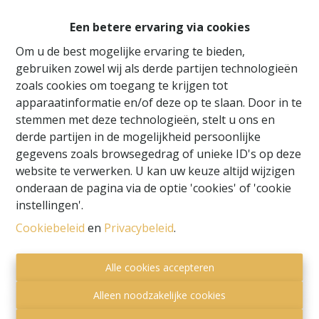
Een betere ervaring via cookies
Om u de best mogelijke ervaring te bieden,
gebruiken zowel wij als derde partijen technologieën
zoals cookies om toegang te krijgen tot
apparaatinformatie en/of deze op te slaan. Door in te
stemmen met deze technologieën, stelt u ons en
derde partijen in de mogelijkheid persoonlijke
gegevens zoals browsegedrag of unieke ID's op deze
website te verwerken. U kan uw keuze altijd wijzigen
onderaan de pagina via de optie 'cookies' of 'cookie
instellingen'.
Toezichthoudende autoriteit:
Cookiebeleid
en
Privacybeleid
.
Beroepsinstituut van Vastgoedmakelaars,
Luxemburgstraat 16 B te 1000 Brussel.
Alle cookies accepteren
Onderworpen aan de
deontologische code van het
BIV
.
Alleen noodzakelijke cookies
Privacy statement
-
Disclaimer