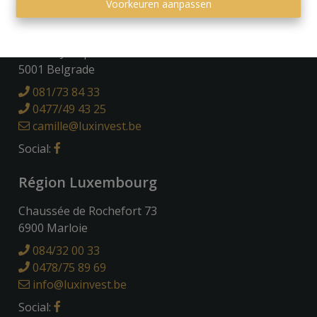
Voorkeuren aanpassen
Région Namuroise
Avenue Joseph Abras 113
5001 Belgrade
081/73 84 33
0477/49 43 25
camille@luxinvest.be
Social:
Région Luxembourg
Chaussée de Rochefort 73
6900 Marloie
084/32 00 33
0478/75 89 69
info@luxinvest.be
Social: