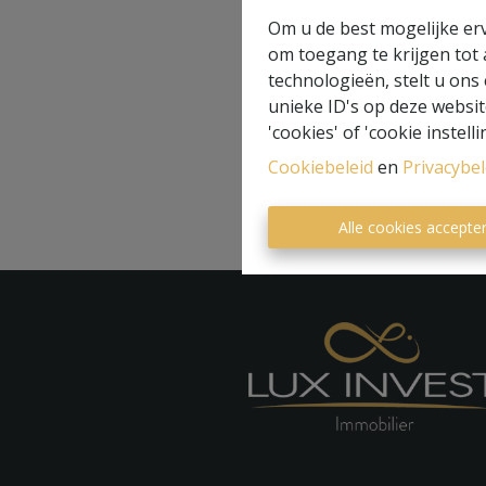
Om u de best mogelijke erv
om toegang te krijgen tot
technologieën, stelt u ons
unieke ID's op deze websit
'cookies' of 'cookie instelli
Cookiebeleid
en
Privacybel
Alle cookies accepte