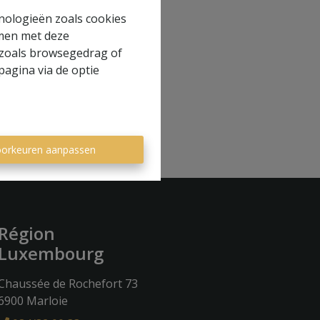
hnologieën zoals cookies
mmen met deze
s zoals browsegedrag of
pagina via de optie
orkeuren aanpassen
Région
Luxembourg
Chaussée de Rochefort 73
6900 Marloie