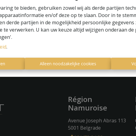
aring te bieden, gebruiken zowel wij als derde partijen tec
 apparaatinformatie en/of deze op te slaan. Door in te ste
 en derde partijen in de mogelijkheid persoonlijke gegeven
e te verwerken. U kan uw keuze altijd wijzigen onderaan de 
ngen'.
eid
.
ren
Alleen noodzakelijke cookies
Vo
Région
Namuroise
Avenue Joseph Abras 113
5001 Belgrade