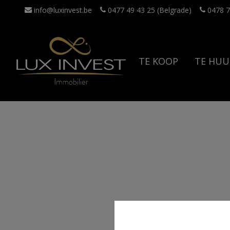
info@luxinvest.be
0477 49 43 25 (Belgrade)
0478 7
TE KOOP
TE HUU