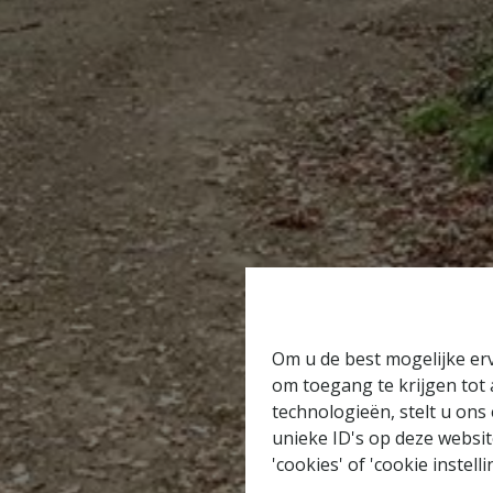
Om u de best mogelijke erv
om toegang te krijgen tot
technologieën, stelt u ons
unieke ID's op deze websit
'cookies' of 'cookie instelli