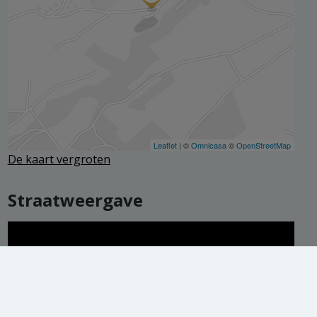
De kaart vergroten
Straatweergave