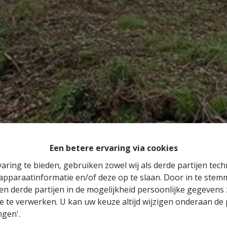
Een betere ervaring via cookies
aring te bieden, gebruiken zowel wij als derde partijen tec
 apparaatinformatie en/of deze op te slaan. Door in te ste
 en derde partijen in de mogelijkheid persoonlijke gegeven
e te verwerken. U kan uw keuze altijd wijzigen onderaan de 
ngen'.