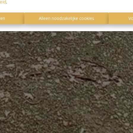
eid
.
ren
Alleen noodzakelijke cookies
Vo