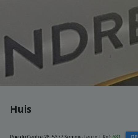
Huis
Rue du Centre 28, 5377 Somme-Leuze
|
Ref:
681
OP