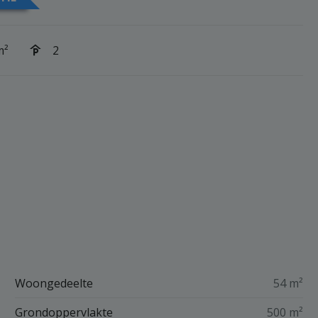
m²
2
Woongedeelte
54 m²
Grondoppervlakte
500 m²