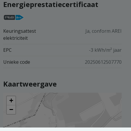
Energieprestatiecertificaat
Keuringsattest
Ja, conform AREI
elektriciteit
EPC
-3 kWh/m² jaar
Unieke code
20250612507770
Kaartweergave