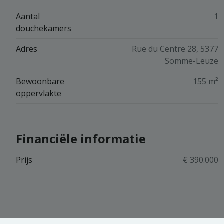
Aantal
1
douchekamers
Adres
Rue du Centre 28, 5377
Somme-Leuze
Bewoonbare
155 m²
oppervlakte
Financiële informatie
Prijs
€ 390.000