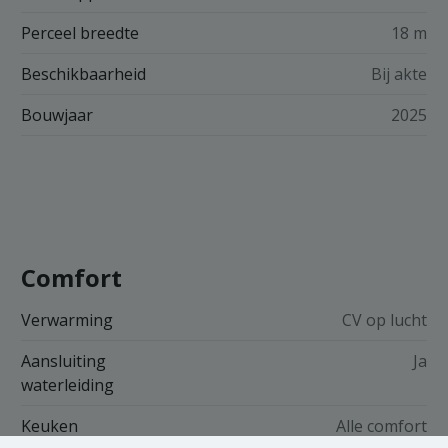
Perceel breedte
18 m
Beschikbaarheid
Bij akte
Bouwjaar
2025
Comfort
Verwarming
CV op lucht
Aansluiting
Ja
waterleiding
Keuken
Alle comfort