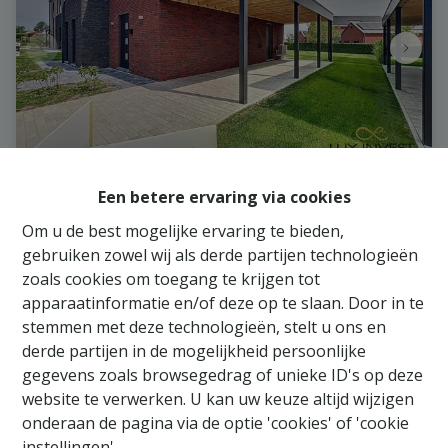
Een betere ervaring via cookies
Huis
Om u de best mogelijke ervaring te bieden,
gebruiken zowel wij als derde partijen technologieën
Rue du Centre 28, 5377 Somme-Leuze
|
Ref
: 
681
zoals cookies om toegang te krijgen tot
apparaatinformatie en/of deze op te slaan. Door in te
€ 390.000
stemmen met deze technologieën, stelt u ons en
derde partijen in de mogelijkheid persoonlijke
gegevens zoals browsegedrag of unieke ID's op deze
3
1
1
155 m²
500 m²
website te verwerken. U kan uw keuze altijd wijzigen
onderaan de pagina via de optie 'cookies' of 'cookie
instellingen'.