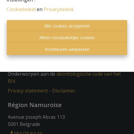
Cookiebeleid
en
Privacybeleid
.
Alle cookies accepteren
Alleen noodzakelijke cookies
Voorkeuren aanpassen
Toezichthoudende autoriteit:
Beroepsinstituut van Vastgoedmakelaars,
Luxemburgstraat 16 B te 1000 Brussel.
Onderworpen aan de
deontologische code van het
BIV
.
Privacy statement
-
Disclaimer
Région Namuroise
Avenue Joseph Abras 113
5001 Belgrade
081/73 84 33