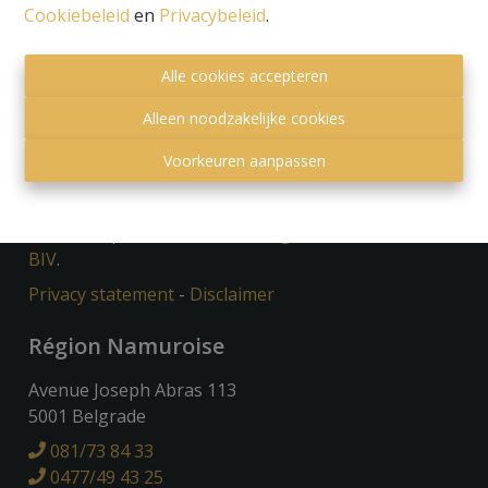
Cookiebeleid
en
Privacybeleid
.
Alle cookies accepteren
Alleen noodzakelijke cookies
Toezichthoudende autoriteit:
Voorkeuren aanpassen
Beroepsinstituut van Vastgoedmakelaars,
Luxemburgstraat 16 B te 1000 Brussel.
Onderworpen aan de
deontologische code van het
BIV
.
Privacy statement
-
Disclaimer
Région Namuroise
Avenue Joseph Abras 113
5001 Belgrade
081/73 84 33
0477/49 43 25