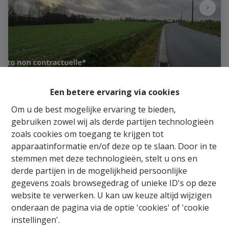
Landbouwgrond
Een betere ervaring via cookies
Om u de best mogelijke ervaring te bieden,
bois des censes , 1495 Villers-La-Ville
|
Ref
: 
596
gebruiken zowel wij als derde partijen technologieën
zoals cookies om toegang te krijgen tot
€ 250.000
apparaatinformatie en/of deze op te slaan. Door in te
stemmen met deze technologieën, stelt u ons en
derde partijen in de mogelijkheid persoonlijke
54900 m²
gegevens zoals browsegedrag of unieke ID's op deze
website te verwerken. U kan uw keuze altijd wijzigen
onderaan de pagina via de optie 'cookies' of 'cookie
instellingen'.