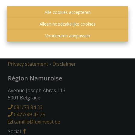
Alle cookies accepteren
Alleen noodzakelijke cookies
Toezichthoudende autoriteit:
Beroepsinstituut van Vastgoedmakelaars,
Voorkeuren aanpassen
Luxemburgstraat 16 B te 1000 Brussel.
Onderworpen aan de
deontologische code van het
BIV
.
Privacy statement
-
Disclaimer
Région Namuroise
Avenue Joseph Abras 113
5001 Belgrade
081/73 84 33
0477/49 43 25
camille@luxinvest.be
Social: