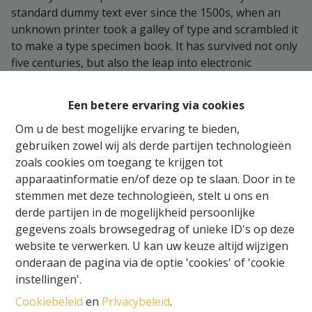
standard dummy text ever since the 1500s, when an
unknown printer took a galley of type and scrambled it
to make a type specimen book. It has survived not only
five centuries, but also the leap into electronic
typesetting, remaining essentially unchanged. It was
popularised in the 1960s with the release of Letraset
Een betere ervaring via cookies
sheets containing Lorem Ipsum passages, and more
Om u de best mogelijke ervaring te bieden,
recently with desktop publishing software like Aldus
gebruiken zowel wij als derde partijen technologieën
PageMaker including versions of Lorem Ipsum.
zoals cookies om toegang te krijgen tot
apparaatinformatie en/of deze op te slaan. Door in te
stemmen met deze technologieën, stelt u ons en
derde partijen in de mogelijkheid persoonlijke
gegevens zoals browsegedrag of unieke ID's op deze
website te verwerken. U kan uw keuze altijd wijzigen
onderaan de pagina via de optie 'cookies' of 'cookie
instellingen'.
Cookiebeleid
en
Privacybeleid
.